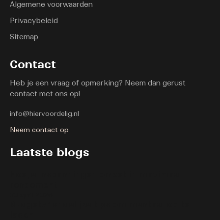
Algemene voorwaarden
Privacybeleid
Sitemap
Contact
Heb je een vraag of opmerking? Neem dan gerust
contact met ons op!
info@hiervoordelig.nl
Neem contact op
Laatste blogs
Hoe je inspanningen omzet in maximaal
rendement
30 april 2026
Budgetvriendelijke tips om mentaal op te
laden