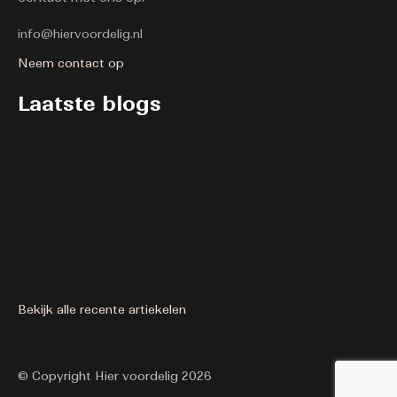
info@hiervoordelig.nl
Neem contact op
Laatste blogs
Hoe je inspanningen omzet in maximaal
rendement
30 april 2026
Budgetvriendelijke tips om mentaal op te
laden
8 juli 2025
Waar kun je voordelig een origineel
bedrijfsuitje organiseren?
17 juni 2025
Bekijk alle recente artiekelen
© Copyright Hier voordelig 2026