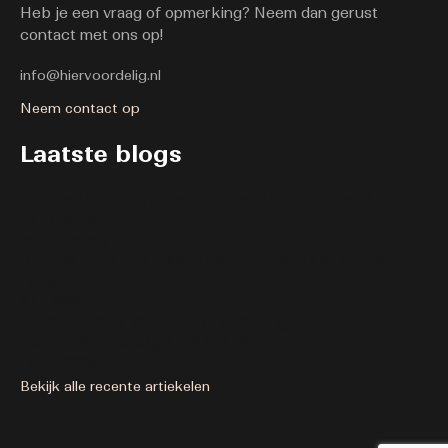
Heb je een vraag of opmerking? Neem dan gerust
contact met ons op!
info@hiervoordelig.nl
Neem contact op
Laatste blogs
Hoe je inspanningen omzet in maximaal
rendement
30 april 2026
Budgetvriendelijke tips om mentaal op te
laden
8 juli 2025
Waar kun je voordelig een origineel
bedrijfsuitje organiseren?
17 juni 2025
Bekijk alle recente artiekelen