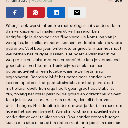
17 juni 2025
|
Activiteiten
255
Waar je ook werkt, af en toe met collega’s iets anders doen
dan vergaderen of mailen werkt verfrissend. Een
bedrijfsuitje is daarvoor een fijne vorm. Je komt los van je
werkplek, leert elkaar anders kennen en doorbreekt de vaste
patronen. Veel bedrijven willen iets origineels, maar het moet
wel binnen het budget passen. Dat hoeft elkaar niet in de
weg te zitten. Juist met een creatief idee kun je verrassend
goed uit de verf komen. Denk bijvoorbeeld aan een
buitenactiviteit of een locatie waar je zelf iets mag
organiseren. Daardoor blijft het betaalbaar zonder in te
leveren op sfeer. Het gaat uiteindelijk om het gevoel dat je
met elkaar deelt. Een uitje hoeft geen groot spektakel te
zijn, zolang het maar past bij de groep en oprecht leuk voelt.
Kies je iets wat anders is dan anders, dan blijft het vaak
beter hangen. Het draait minder om wat je doet, en meer om
hoe je het samen beleeft. Wie slim kijkt naar mogelijkheden,
merkt dat er veel te kiezen valt. Ook zonder groots budget
kun je een uitje neerzetten dat verrast, ontspant en mensen