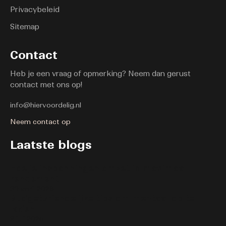
Privacybeleid
Sitemap
Contact
Heb je een vraag of opmerking? Neem dan gerust
contact met ons op!
info@hiervoordelig.nl
Neem contact op
Laatste blogs
Hoe je inspanningen omzet in maximaal
rendement
30 april 2026
Budgetvriendelijke tips om mentaal op te
laden
8 juli 2025